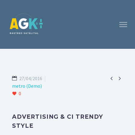


27/04/2016
metro (Demo)
0
ADVERTISING & CI TRENDY
STYLE