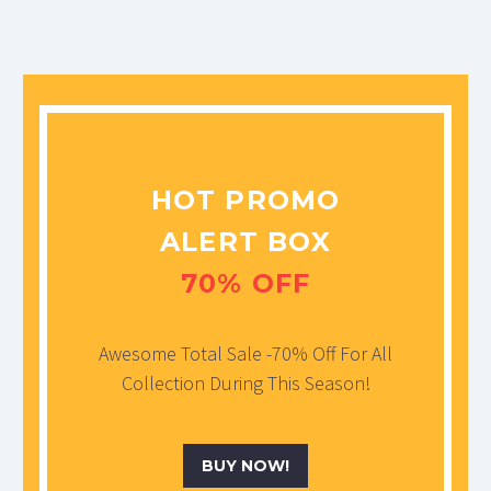
HOT PROMO
ALERT BOX
70% OFF
Awesome Total Sale -70% Off For All
Collection During This Season!
BUY NOW!