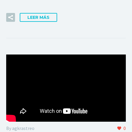
LEER MÁS
By agkrastreo
0