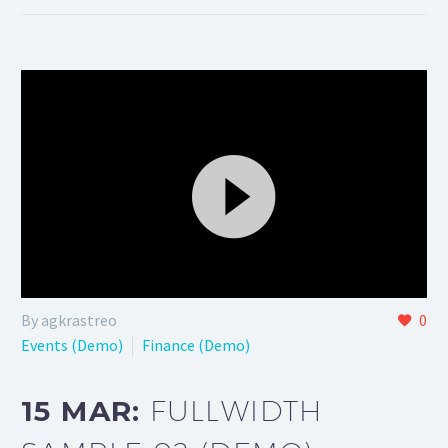
Reproductor
By agkrastreo
0
de
Events (Demo)
Finance (Demo)
vídeo
15 MAR:
FULLWIDTH