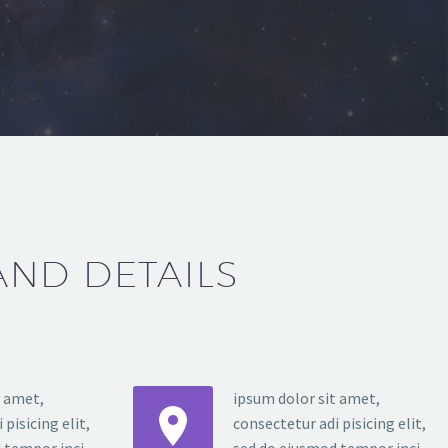
AND DETAILS
t amet,
ipsum dolor sit amet,


pisicing elit,
consectetur adi pisicing elit,
 tempor inci
sed do eiusmod tempor inci