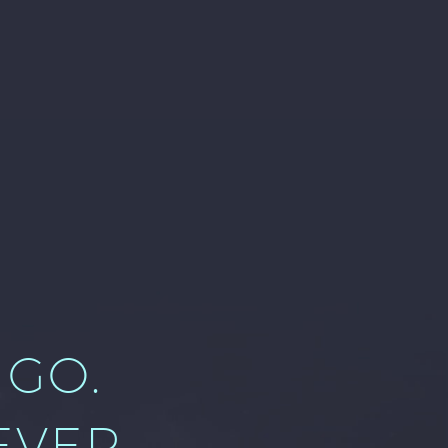
GO.
VER.