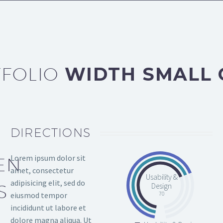
FOLIO
WIDTH SMALL 
DIRECTIONS
Lorem ipsum dolor sit
EN
amet, consectetur
Usability &
adipisicing elit, sed do
S
Design
70
eiusmod tempor
incididunt ut labore et
dolore magna aliqua. Ut