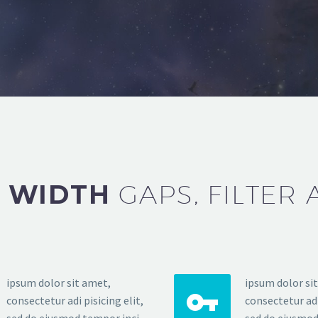
 WIDTH
GAPS, FILTER 
ipsum dolor sit amet,
ipsum dolor si


consectetur adi pisicing elit,
consectetur adi 
sed do eiusmod tempor inci
sed do eiusmod