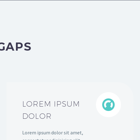
GAPS


LOREM IPSUM
DOLOR
Lorem ipsum dolor sit amet,